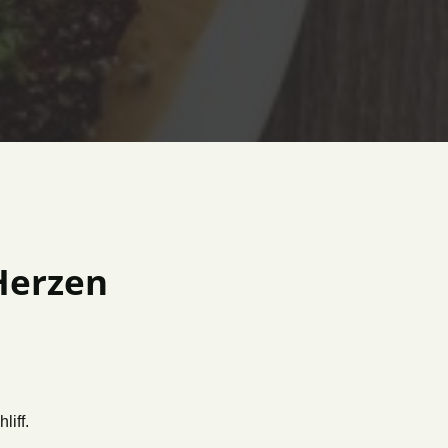
erzen 
iff.
